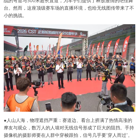
战的弯道与500米超长直道，为车手们提供了释放激情的绝佳舞
台。然而，这座顶级赛车场的直播环境，也给无线图传带来了不
小的挑战。
●人山人海，物理遮挡严重：赛道边、看台上挤满了热情高涨的
摩友与观众，数万人的人墙对无线信号形成了巨大的阻挡。手持
摄像机的摄影师要在人群中穿梭跟拍，信号几乎要“穿人而过”。