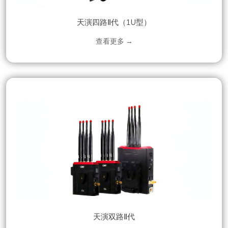
天演四路Ⅱ代（1U型）
查看更多 →
天演双路Ⅱ代