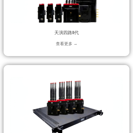
天演四路Ⅱ代
查看更多 →